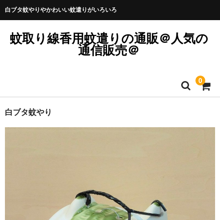
白ブタ蚊やりやかわいい蚊遣りがいろいろ
蚊取り線香用蚊遣りの通販＠人気の
通信販売＠
0
白ブタ蚊やり