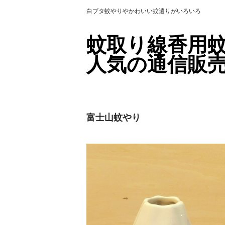
白ブタ蚊やりやかわいい蚊遣りがいろいろ
蚊取り線香用
人気の通信販
富士山蚊やり