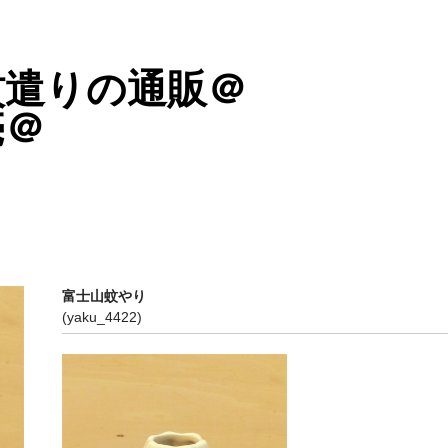
蚊遣りの通販＠
売＠
富士山蚊やり
(yaku_4422)