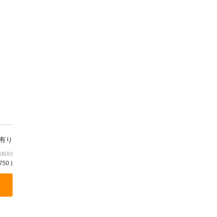
庫有り
(税別)
750 )