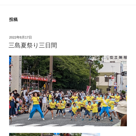
投稿
投
2022年8月17日
稿
三島夏祭り三日間
日: