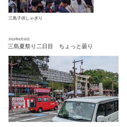
三島子供しゃぎり
投
2022年8月16日
稿
三島夏祭り二日目 ちょっと曇り
日: