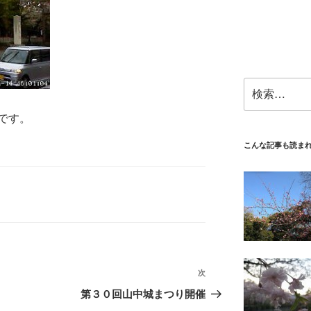
検
索:
です。
こんな記事も読ま
次
次
の
第３０回山中城まつり開催
投