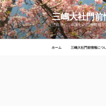
コ
ン
テ
三嶋大社門前
ン
三島市の三嶋大社の門前情報を
ツ
へ
ス
キ
ホーム
三嶋大社門前情報につ
ッ
プ