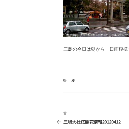
三島の今日は朝から一日雨模様
カ
桜
テ
ゴ
リ
ー
投
前
前
稿
の
三嶋大社桜開花情報20120412
投