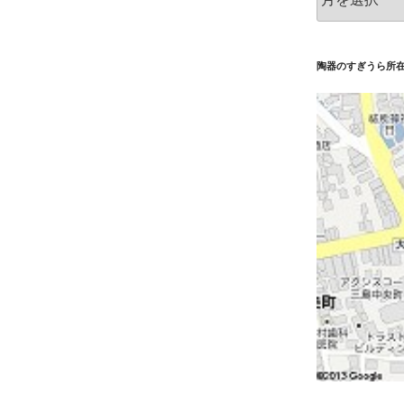
ー
カ
イ
ブ
陶器のすぎうら所