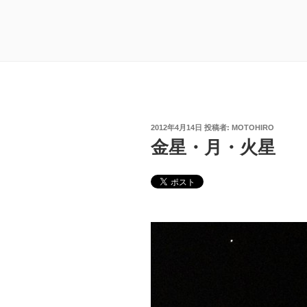
投
2012年4月14日
投稿者:
MOTOHIRO
稿
金星・月・火星
日: