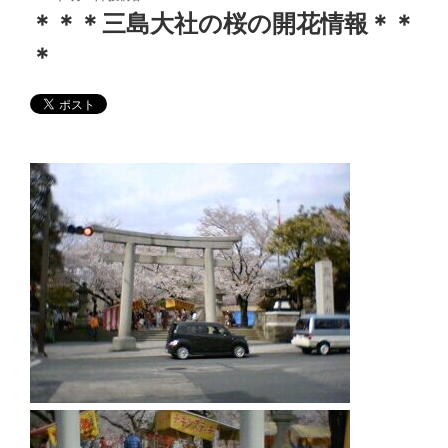
稿
＊＊＊三島大社の桜の開花情報＊＊
日:
＊