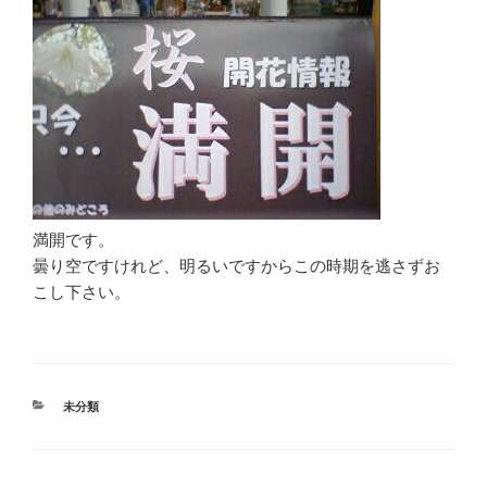
満開です。
曇り空ですけれど、明るいですからこの時期を逃さずお
こし下さい。
カ
未分類
テ
ゴ
リ
ー