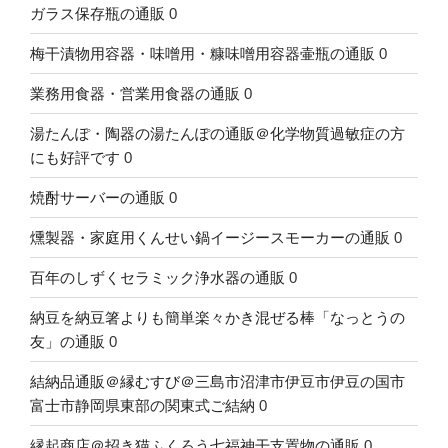
ガラス保存瓶の通販
0
梅干漬物用容器・味噌用・糠味噌用容器壷瓶の通販
0
業務用食器・営業用食器の通販
0
湯たんぽ・陶器の湯たんぽの通販＠化学物質過敏症の方
にも好評です
0
焼酎サーバーの通販
0
燻製器・家庭用くんせい鍋イージースモーカーの通販
0
百年のしずくセラミック浄水器の通販
0
納豆を納豆箸よりも簡単楽々かき混ぜる棒「なっとうの
友」の通販
0
結納品通販＠縁むすび＠三島市沼津市伊豆市伊豆の国市
富士市静岡県東部の関東式ご結納
0
縁起商店＠招き猫ふくろう七福神干支置物の通販
0