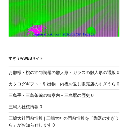
すぎうらWEBサイト
お雛様・桃の節句陶器の雛人形・ガラスの雛人形の通販
0
カタログギフト・引出物・内祝お返し販売店のすぎうら
0
三島手・三島茶碗の御案内－三島暦の歴史
0
三嶋大社桜情報
0
三嶋大社門前情報 | 三嶋大社の門前情報を「陶器のすぎう
ら」がお知らせします
0