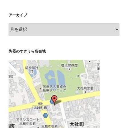
ゴ
リ
アーカイブ
ー
ア
ー
カ
イ
陶器のすぎうら所在地
ブ