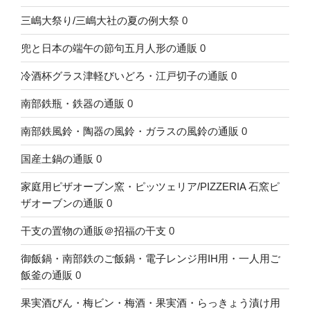
三嶋大祭り/三嶋大社の夏の例大祭
0
兜と日本の端午の節句五月人形の通販
0
冷酒杯グラス津軽びいどろ・江戸切子の通販
0
南部鉄瓶・鉄器の通販
0
南部鉄風鈴・陶器の風鈴・ガラスの風鈴の通販
0
国産土鍋の通販
0
家庭用ピザオーブン窯・ピッツェリア/PIZZERIA 石窯ピ
ザオーブンの通販
0
干支の置物の通販＠招福の干支
0
御飯鍋・南部鉄のご飯鍋・電子レンジ用IH用・一人用ご
飯釜の通販
0
果実酒びん・梅ビン・梅酒・果実酒・らっきょう漬け用