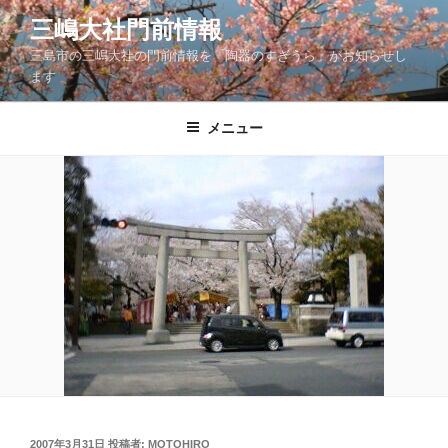
コ
三嶋大社門前情報
ン
三島市の三嶋大社の門前情報を「陶器のすぎうら」がお知らせし
テ
ます
ン
ツ
メニュー
へ
ス
キ
ッ
プ
投
2007年3月31日
投稿者:
MOTOHIRO