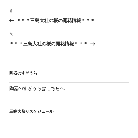
投
前
前
稿
の
＊＊＊三島大社の桜の開花情報＊＊＊
ナ
投
ビ
稿
次
次
ゲ
の
＊＊＊三島大社の桜の開花情報＊＊＊
投
ー
稿
シ
ョ
陶器のすぎうら
ン
陶器のすぎうらはこちらへ
三嶋大祭りスケジュール