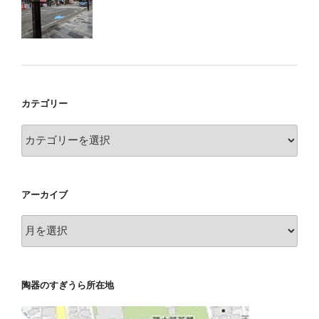
カテゴリー
カ
テ
ゴ
リ
アーカイブ
ー
ア
ー
カ
イ
陶器のすぎうら所在地
ブ