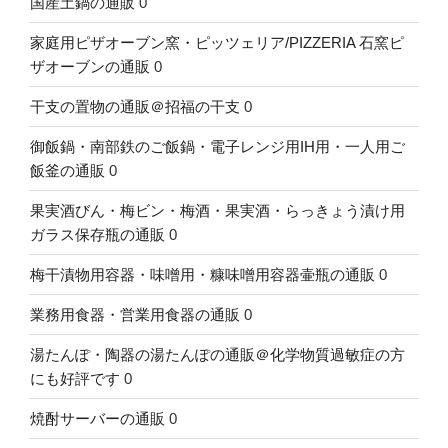
国産土鍋の通販
0
家庭用ピザオーブン窯・ピッツェリア/PIZZERIA 石窯ピ
ザオーブンの通販
0
干支の置物の通販＠招福の干支
0
御飯鍋・南部鉄のご飯鍋・電子レンジ用IH用・一人用ご
飯釜の通販
0
果実酒びん・梅ビン・梅酒・果実酒・らっきょう漬け用
ガラス保存瓶の通販
0
梅干漬物用容器・味噌用・糠味噌用容器壷瓶の通販
0
業務用食器・営業用食器の通販
0
湯たんぽ・陶器の湯たんぽの通販＠化学物質過敏症の方
にも好評です
0
焼酎サーバーの通販
0