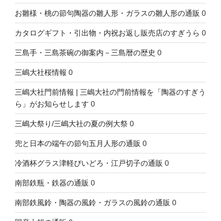
お雛様・桃の節句陶器の雛人形・ガラスの雛人形の通販
0
カタログギフト・引出物・内祝お返し販売店のすぎうら
0
三島手・三島茶碗の御案内－三島暦の歴史
0
三嶋大社桜情報
0
三嶋大社門前情報 | 三嶋大社の門前情報を「陶器のすぎう
ら」がお知らせします
0
三嶋大祭り/三嶋大社の夏の例大祭
0
兜と日本の端午の節句五月人形の通販
0
冷酒杯グラス津軽びいどろ・江戸切子の通販
0
南部鉄瓶・鉄器の通販
0
南部鉄風鈴・陶器の風鈴・ガラスの風鈴の通販
0