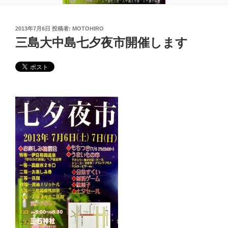
投
2013年7月6日
投稿者:
MOTOHIRO
稿
三島大中島七夕夜市開催します
日: