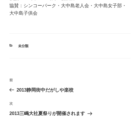
協賛：シンコーパーク・大中島老人会・大中島女子部・
大中島子供会
カ
未分類
テ
ゴ
リ
ー
投
前
前
稿
の
2013静岡街中だがしや楽校
ナ
投
ビ
稿
次
次
ゲ
の
2013三嶋大社夏祭りが開催されます
投
ー
稿
シ
ョ