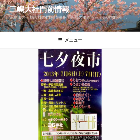
コ
三嶋大社門前情報
ン
三島市の三嶋大社の門前情報を「陶器のすぎうら」がお知らせし
テ
ます
ン
ツ
メニュー
へ
ス
キ
ッ
プ