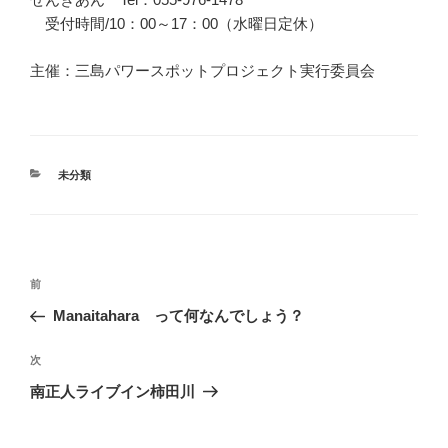
受付時間/10：00～17：00（水曜日定休）
主催：三島パワースポットプロジェクト実行委員会
カ
未分類
テ
ゴ
リ
ー
投
前
前
稿
の
Manaitahara って何なんでしょう？
ナ
投
ビ
稿
次
次
ゲ
の
南正人ライブイン柿田川
投
ー
稿
シ