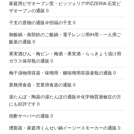
家庭用ピザオーブン窯・ピッツェリア/PIZZERIA 石窯ピ
ザオーブンの通販
0
干支の置物の通販＠招福の干支
0
御飯鍋・南部鉄のご飯鍋・電子レンジ用IH用・一人用ご
飯釜の通販
0
果実酒びん・梅ビン・梅酒・果実酒・らっきょう漬け用
ガラス保存瓶の通販
0
梅干漬物用容器・味噌用・糠味噌用容器壷瓶の通販
0
業務用食器・営業用食器の通販
0
湯たんぽ・陶器の湯たんぽの通販＠化学物質過敏症の方
にも好評です
0
焼酎サーバーの通販
0
燻製器・家庭用くんせい鍋イージースモーカーの通販
0