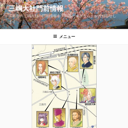
コ
三嶋大社門前情報
ン
三島市の三嶋大社の門前情報を「陶器のすぎうら」がお知らせし
テ
ます
ン
ツ
メニュー
へ
ス
キ
ッ
プ