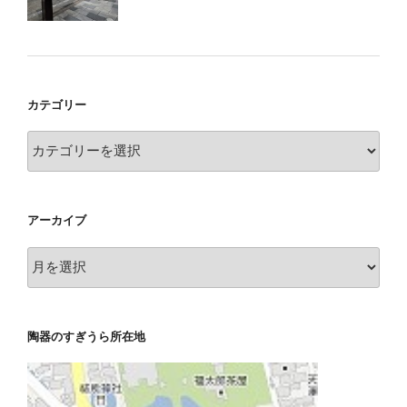
カテゴリー
カ
テ
ゴ
リ
アーカイブ
ー
ア
ー
カ
イ
陶器のすぎうら所在地
ブ