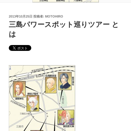
投
2013年10月25日
投稿者:
MOTOHIRO
稿
三島パワースポット巡りツアー と
日:
は