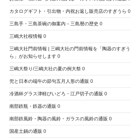
カタログギフト・引出物・内祝お返し販売店のすぎうら
0
三島手・三島茶碗の御案内－三島暦の歴史
0
三嶋大社桜情報
0
三嶋大社門前情報 | 三嶋大社の門前情報を「陶器のすぎう
ら」がお知らせします
0
三嶋大祭り/三嶋大社の夏の例大祭
0
兜と日本の端午の節句五月人形の通販
0
冷酒杯グラス津軽びいどろ・江戸切子の通販
0
南部鉄瓶・鉄器の通販
0
南部鉄風鈴・陶器の風鈴・ガラスの風鈴の通販
0
国産土鍋の通販
0