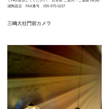
てFAX送信してください。 お名前 ご質問・ご連絡 (有)杉
浦陶器店 FAX番号 055-975-0237
三嶋大社門前カメラ