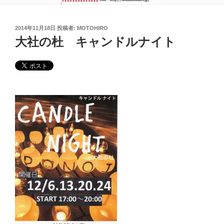
投
2014年11月18日
投稿者:
MOTOHIRO
稿
大社の杜 キャンドルナイト
日: