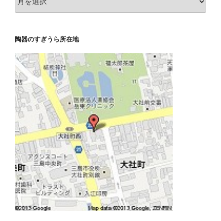
ー
カ
イ
陶器のすぎうら所在地
ブ