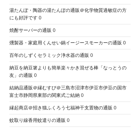
湯たんぽ・陶器の湯たんぽの通販＠化学物質過敏症の方
にも好評です
0
焼酎サーバーの通販
0
燻製器・家庭用くんせい鍋イージースモーカーの通販
0
百年のしずくセラミック浄水器の通販
0
納豆を納豆箸よりも簡単楽々かき混ぜる棒「なっとうの
友」の通販
0
結納品通販＠縁むすび＠三島市沼津市伊豆市伊豆の国市
富士市静岡県東部の関東式ご結納
0
縁起商店＠招き猫ふくろう七福神干支置物の通販
0
蚊取り線香用蚊遣りの通販
0