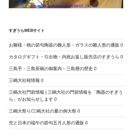
すぎうらWEBサイト
お雛様・桃の節句陶器の雛人形・ガラスの雛人形の通販
0
カタログギフト・引出物・内祝お返し販売店のすぎうら
0
三島手・三島茶碗の御案内－三島暦の歴史
0
三嶋大社桜情報
0
三嶋大社門前情報 | 三嶋大社の門前情報を「陶器のすぎう
ら」がお知らせします
0
三嶋大祭り/三嶋大社の夏の例大祭
0
兜と日本の端午の節句五月人形の通販
0