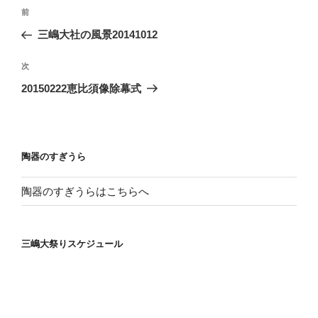
投
前
前
稿
の
三嶋大社の風景20141012
ナ
投
ビ
稿
次
次
ゲ
の
20150222恵比須像除幕式
投
ー
稿
シ
ョ
陶器のすぎうら
ン
陶器のすぎうらはこちらへ
三嶋大祭りスケジュール