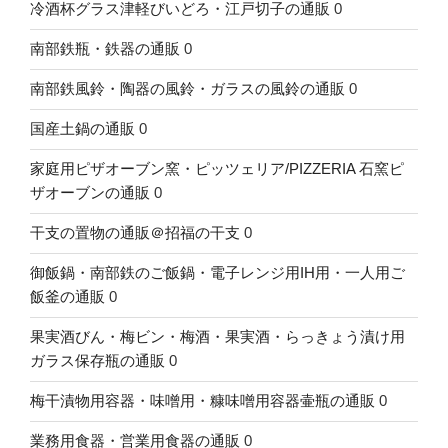
冷酒杯グラス津軽びいどろ・江戸切子の通販
0
南部鉄瓶・鉄器の通販
0
南部鉄風鈴・陶器の風鈴・ガラスの風鈴の通販
0
国産土鍋の通販
0
家庭用ピザオーブン窯・ピッツェリア/PIZZERIA 石窯ピ
ザオーブンの通販
0
干支の置物の通販＠招福の干支
0
御飯鍋・南部鉄のご飯鍋・電子レンジ用IH用・一人用ご
飯釜の通販
0
果実酒びん・梅ビン・梅酒・果実酒・らっきょう漬け用
ガラス保存瓶の通販
0
梅干漬物用容器・味噌用・糠味噌用容器壷瓶の通販
0
業務用食器・営業用食器の通販
0