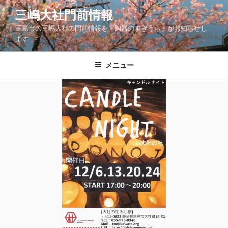
コ
三嶋大社門前情報
ン
三島市の三嶋大社の門前情報を「陶器のすぎうら」がお知らせし
テ
ます
ン
ツ
メニュー
へ
ス
キ
ッ
プ