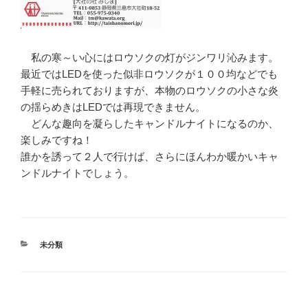
私の寒～い心にはロウソクの灯がジンワリ沁みます。
最近ではLEDを使った似非ロウソクが１００均などでも
手軽に売られておりますが、本物のロウソクの小さな炎
の揺らめきはLEDでは再現できません。
どんな趣向を凝らしたキャンドルナイトになるのか、
楽しみですね！
誰かを誘って２人で行けば、さらにほんわか暖かいキャ
ンドルナイトでしょう。
カ
未分類
テ
ゴ
リ
ー