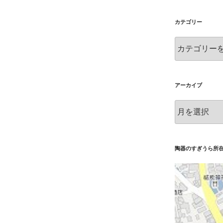
カテゴリー
カ
テ
ゴ
リ
ー
アーカイブ
ア
ー
カ
イ
ブ
陶器のすぎうら所