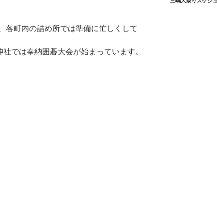
三嶋大祭りスケジ
、各町内の詰め所では準備に忙しくして
魂神社では奉納囲碁大会が始まっています。