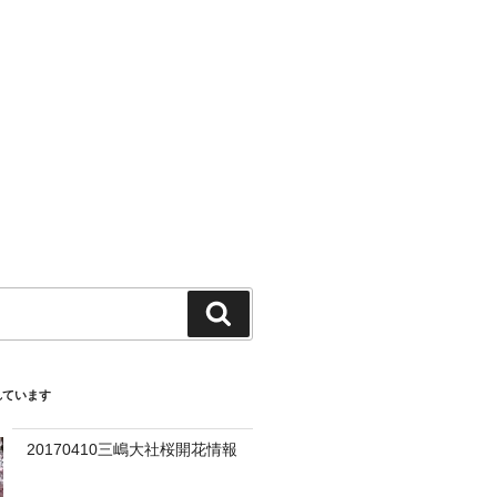
検
索
れています
20170410三嶋大社桜開花情報