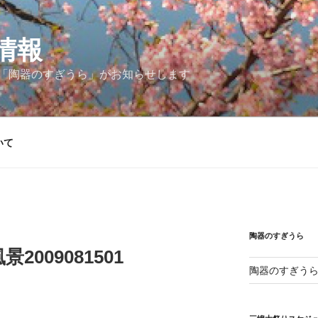
情報
「陶器のすぎうら」がお知らせします
いて
陶器のすぎうら
009081501
陶器のすぎう