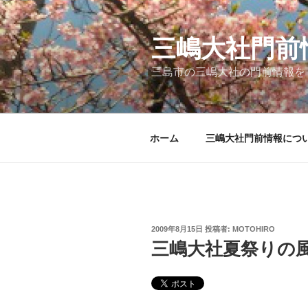
コ
ン
テ
三嶋大社門前
ン
三島市の三嶋大社の門前情報を
ツ
へ
ス
キ
ホーム
三嶋大社門前情報につ
ッ
プ
投
2009年8月15日
投稿者:
MOTOHIRO
稿
三嶋大社夏祭りの風景2
日: