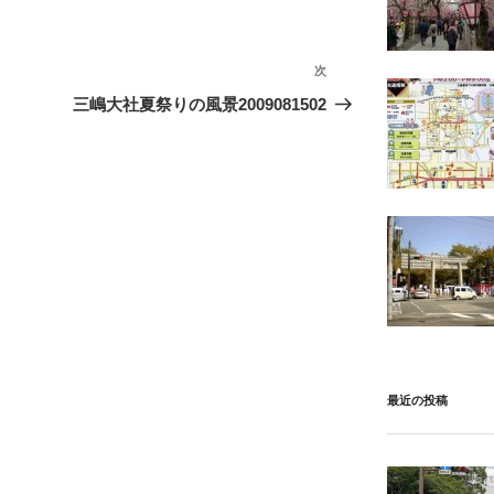
次
次
の
三嶋大社夏祭りの風景2009081502
投
稿
最近の投稿