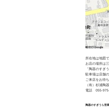
所在地は地図
お店の場所は
「陶器のすぎ
駐車場は店舗
ご来店をお待
（有）杉浦陶器
電話 055-975-
陶器のすぎうら営