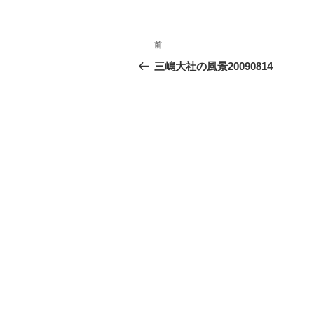
ー
投
前
前
稿
の
三嶋大社の風景20090814
投
ナ
稿
ビ
ゲ
ー
シ
ョ
ン