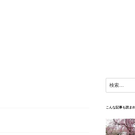
検
索:
こんな記事も読ま