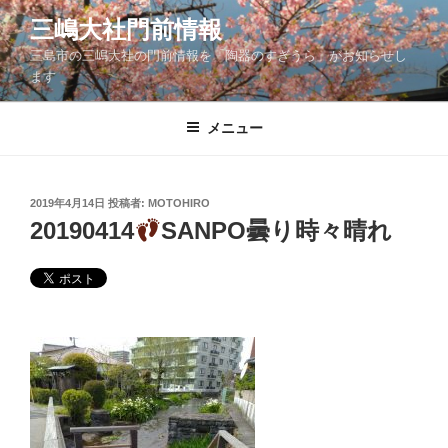
コ
三嶋大社門前情報
ン
三島市の三嶋大社の門前情報を「陶器のすぎうら」がお知らせし
テ
ます
ン
ツ
メニュー
へ
ス
キ
ッ
投
2019年4月14日
投稿者:
MOTOHIRO
稿
20190414
SANPO曇り時々晴れ
プ
日: