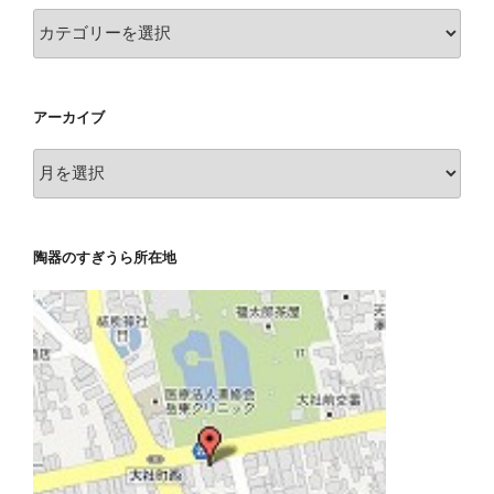
カ
テ
ゴ
リ
アーカイブ
ー
ア
ー
カ
イ
陶器のすぎうら所在地
ブ