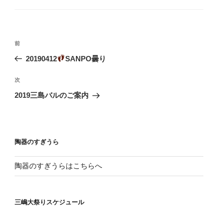
ゴ
リ
ー
投
前
前
稿
の
20190412
SANPO曇り
ナ
投
ビ
稿
次
次
ゲ
の
2019三島バルのご案内
投
ー
稿
シ
ョ
陶器のすぎうら
ン
陶器のすぎうらはこちらへ
三嶋大祭りスケジュール