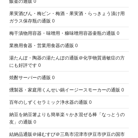
飯釜の通販
0
果実酒びん・梅ビン・梅酒・果実酒・らっきょう漬け用
ガラス保存瓶の通販
0
梅干漬物用容器・味噌用・糠味噌用容器壷瓶の通販
0
業務用食器・営業用食器の通販
0
湯たんぽ・陶器の湯たんぽの通販＠化学物質過敏症の方
にも好評です
0
焼酎サーバーの通販
0
燻製器・家庭用くんせい鍋イージースモーカーの通販
0
百年のしずくセラミック浄水器の通販
0
納豆を納豆箸よりも簡単楽々かき混ぜる棒「なっとうの
友」の通販
0
結納品通販＠縁むすび＠三島市沼津市伊豆市伊豆の国市