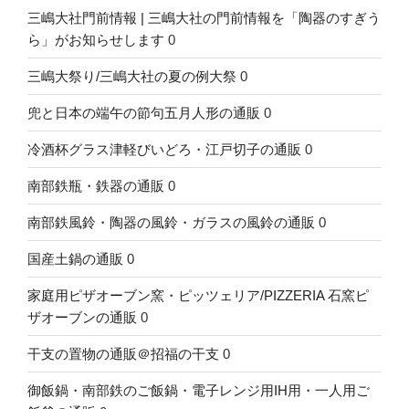
三嶋大社門前情報 | 三嶋大社の門前情報を「陶器のすぎう
ら」がお知らせします
0
三嶋大祭り/三嶋大社の夏の例大祭
0
兜と日本の端午の節句五月人形の通販
0
冷酒杯グラス津軽びいどろ・江戸切子の通販
0
南部鉄瓶・鉄器の通販
0
南部鉄風鈴・陶器の風鈴・ガラスの風鈴の通販
0
国産土鍋の通販
0
家庭用ピザオーブン窯・ピッツェリア/PIZZERIA 石窯ピ
ザオーブンの通販
0
干支の置物の通販＠招福の干支
0
御飯鍋・南部鉄のご飯鍋・電子レンジ用IH用・一人用ご