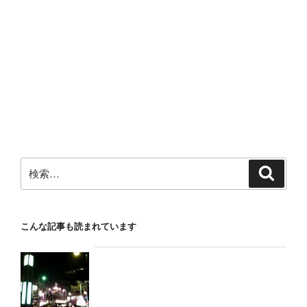
検
検
索
索:
こんな記事も読まれています