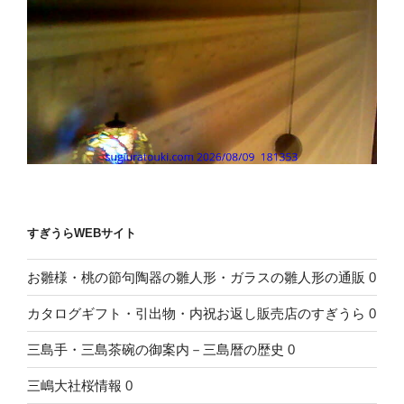
すぎうらWEBサイト
お雛様・桃の節句陶器の雛人形・ガラスの雛人形の通販
0
カタログギフト・引出物・内祝お返し販売店のすぎうら
0
三島手・三島茶碗の御案内－三島暦の歴史
0
三嶋大社桜情報
0