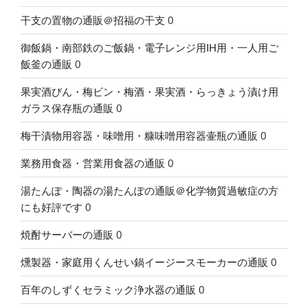
干支の置物の通販＠招福の干支
0
御飯鍋・南部鉄のご飯鍋・電子レンジ用IH用・一人用ご
飯釜の通販
0
果実酒びん・梅ビン・梅酒・果実酒・らっきょう漬け用
ガラス保存瓶の通販
0
梅干漬物用容器・味噌用・糠味噌用容器壷瓶の通販
0
業務用食器・営業用食器の通販
0
湯たんぽ・陶器の湯たんぽの通販＠化学物質過敏症の方
にも好評です
0
焼酎サーバーの通販
0
燻製器・家庭用くんせい鍋イージースモーカーの通販
0
百年のしずくセラミック浄水器の通販
0