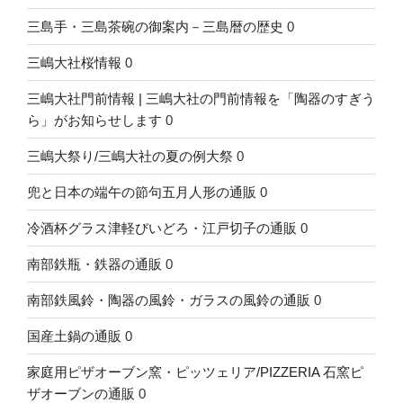
三島手・三島茶碗の御案内－三島暦の歴史
0
三嶋大社桜情報
0
三嶋大社門前情報 | 三嶋大社の門前情報を「陶器のすぎう
ら」がお知らせします
0
三嶋大祭り/三嶋大社の夏の例大祭
0
兜と日本の端午の節句五月人形の通販
0
冷酒杯グラス津軽びいどろ・江戸切子の通販
0
南部鉄瓶・鉄器の通販
0
南部鉄風鈴・陶器の風鈴・ガラスの風鈴の通販
0
国産土鍋の通販
0
家庭用ピザオーブン窯・ピッツェリア/PIZZERIA 石窯ピ
ザオーブンの通販
0