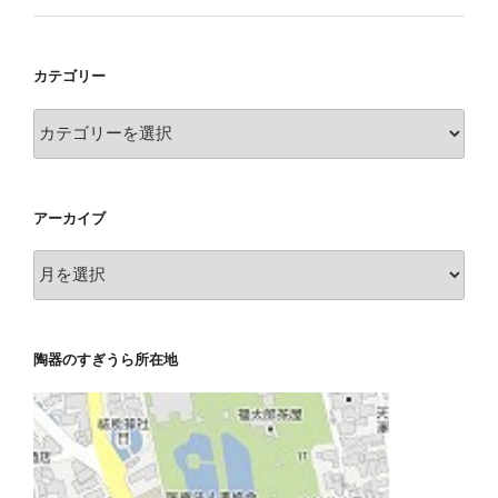
カテゴリー
カ
テ
ゴ
リ
アーカイブ
ー
ア
ー
カ
イ
陶器のすぎうら所在地
ブ