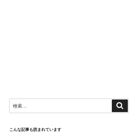
検
検
索
索:
こんな記事も読まれています