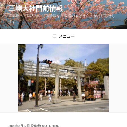
コ
三嶋大社門前情報
ン
三島市の三嶋大社の門前情報を「陶器のすぎうら」がお知らせし
テ
ます
ン
ツ
メニュー
へ
ス
キ
ッ
プ
投
2005年8月17日
投稿者:
MOTOHIRO