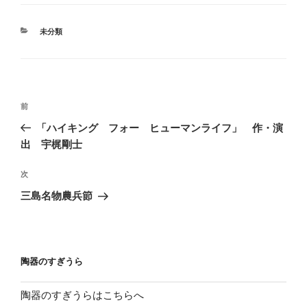
カ
未分類
テ
ゴ
リ
ー
投
前
前
稿
の
「ハイキング フォー ヒューマンライフ」 作・演
ナ
投
出 宇梶剛士
ビ
稿
ゲ
次
次
の
ー
三島名物農兵節
投
シ
稿
ョ
ン
陶器のすぎうら
陶器のすぎうらはこちらへ