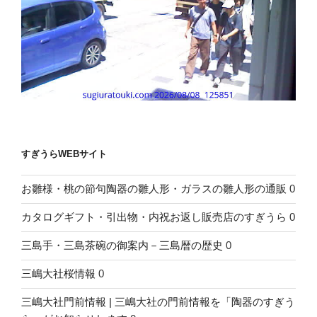
すぎうらWEBサイト
お雛様・桃の節句陶器の雛人形・ガラスの雛人形の通販
0
カタログギフト・引出物・内祝お返し販売店のすぎうら
0
三島手・三島茶碗の御案内－三島暦の歴史
0
三嶋大社桜情報
0
三嶋大社門前情報 | 三嶋大社の門前情報を「陶器のすぎう