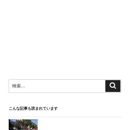
検
検
索
索:
こんな記事も読まれています