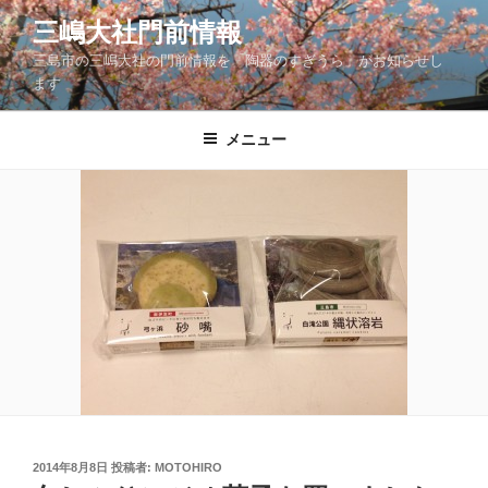
コ
三嶋大社門前情報
ン
三島市の三嶋大社の門前情報を「陶器のすぎうら」がお知らせし
テ
ます
ン
ツ
メニュー
へ
ス
キ
ッ
プ
投
2014年8月8日
投稿者:
MOTOHIRO
稿