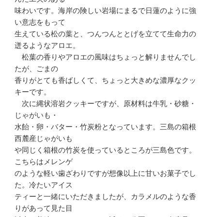
味わいです。海岸の険しい岩場にまるで日蓮のように強
い意志をもって
生えている松の葉と、つんつんととげを立てて生命力の
迸るようなアロエ。
松葉の香りやアロエの風味はちょっと解りませんでし
たが、ごまの
香りがとても香ばしくて、ちょっと大きめな濃厚なクッ
キーです。
次に縄状溶岩クッキーですが、原材料は牛乳・砂糖・
じゃがいも・
水飴・卵・バター・竹炭粉となっています。三島の箱根
西麓産じゃがいも
や同じく箱根の竹炭を使っているところが三島色です。
こちらはメレンゲ
のような軽い歯ざわりですが想像以上に甘いお菓子でし
た。冷たいアイス
ティーと一緒にいただきましたが、カラメルのような香
りがあって見た目