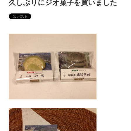
久しぶりにジオ菓子を買いました
日: