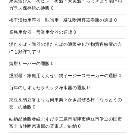
果実酒びん・梅ビン・梅酒・果実酒・らっきょう漬け用
ガラス保存瓶の通販
0
梅干漬物用容器・味噌用・糠味噌用容器壷瓶の通販
0
業務用食器・営業用食器の通販
0
湯たんぽ・陶器の湯たんぽの通販＠化学物質過敏症の方
にも好評です
0
焼酎サーバーの通販
0
燻製器・家庭用くんせい鍋イージースモーカーの通販
0
百年のしずくセラミック浄水器の通販
0
納豆を納豆箸よりも簡単楽々かき混ぜる棒「なっとうの
友」の通販
0
結納品通販＠縁むすび＠三島市沼津市伊豆市伊豆の国市
富士市静岡県東部の関東式ご結納
0