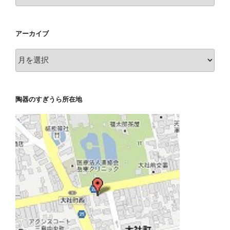
テ
ゴ
リ
アーカイブ
ー
ア
ー
カ
イ
陶器のすぎうら所在地
ブ