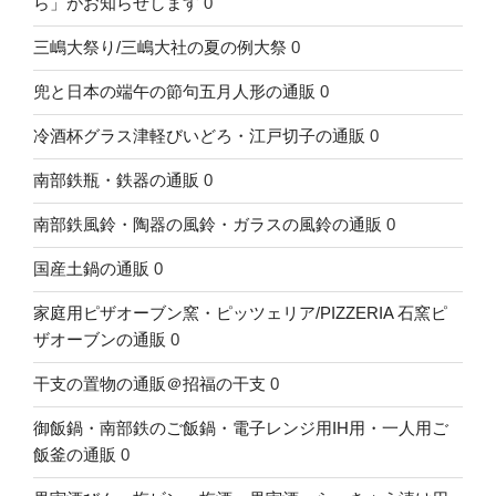
ら」がお知らせします
0
三嶋大祭り/三嶋大社の夏の例大祭
0
兜と日本の端午の節句五月人形の通販
0
冷酒杯グラス津軽びいどろ・江戸切子の通販
0
南部鉄瓶・鉄器の通販
0
南部鉄風鈴・陶器の風鈴・ガラスの風鈴の通販
0
国産土鍋の通販
0
家庭用ピザオーブン窯・ピッツェリア/PIZZERIA 石窯ピ
ザオーブンの通販
0
干支の置物の通販＠招福の干支
0
御飯鍋・南部鉄のご飯鍋・電子レンジ用IH用・一人用ご
飯釜の通販
0