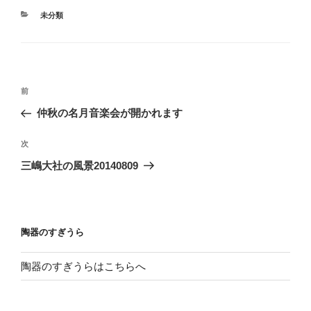
カ
未分類
テ
ゴ
リ
ー
投
前
前
稿
の
仲秋の名月音楽会が開かれます
ナ
投
ビ
稿
次
次
ゲ
の
三嶋大社の風景20140809
投
ー
稿
シ
ョ
陶器のすぎうら
ン
陶器のすぎうらはこちらへ